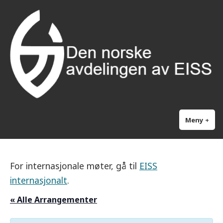
Gå
til
innhold
Meny
+
Utv
Kla
sam
For internasjonale møter, gå til
EISS
internasjonalt
.
« Alle Arrangementer