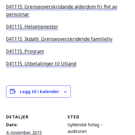
041115_Grenseoverskridande alderdom fri flyt av
pensjonar
041115_Helsetjenester
041115_Ikdahl_Grenseoverskridende familieliv
041115_Program
041115_Utbetalinger til Utland
Legg til i kalender
DETALJER
STED
Dato:
Gyldendal forlag –
auditoriet
4. november, 2015